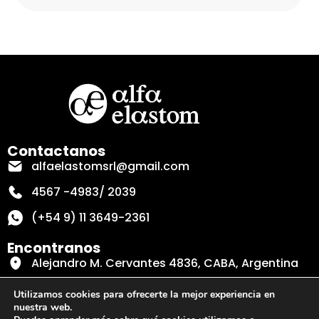
Contactanos
alfaelastomsrl@gmail.com
4567 -4983/ 2039
(+54 9) 11 3649-2361
Encontranos
Alejandro M. Cervantes 4836, CABA, Argentina
Secciones
Utilizamos cookies para ofrecerte la mejor experiencia en
nuestra web.