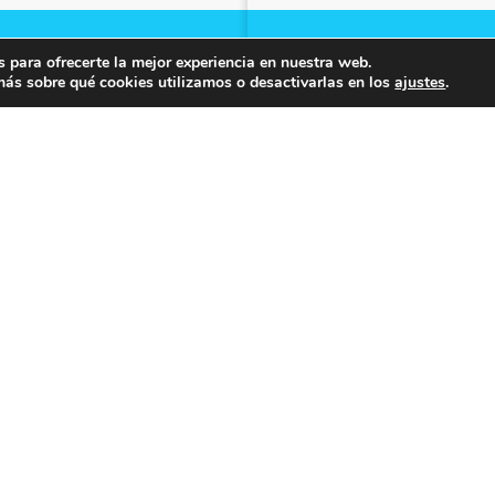
ING PARA SANITARIOS
REPUESTOS PARA
 para ofrecerte la mejor experiencia en nuestra web.
DEPÓSITOS Y TANQU
ás sobre qué cookies utilizamos o desactivarlas en los
ajustes
.
PUESTOS PARA BIDET E
REPUESTOS PARA
INODORO
SOPAPA