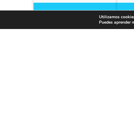
REPUESTOS PARA
O´R
Utilizamos cookies
CANILLAS Y LAVATORIOS
Puedes aprender m
Valvulitas de poliamida
PRENSAS PARA
RE
SANITARIOS