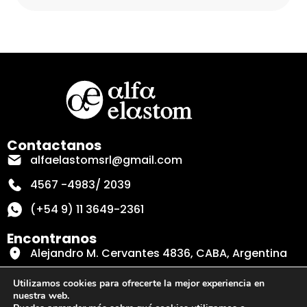
Contactanos
alfaelastomsrl@gmail.com
4567 -4983/ 2039
(+54 9) 11 3649-2361
Encontranos
Alejandro M. Cervantes 4836, CABA, Argentina
Secciones
Utilizamos cookies para ofrecerte la mejor experiencia en
nuestra web.