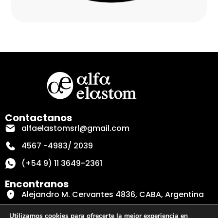
Contactanos
alfaelastomsrl@gmail.com
4567 -4983/ 2039
(+54 9) 11 3649-2361
Encontranos
Alejandro M. Cervantes 4836, CABA, Argentina
Secciones
Utilizamos cookies para ofrecerte la mejor experiencia en