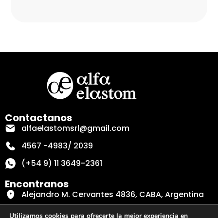
Contactanos
alfaelastomsrl@gmail.com
4567 -4983/ 2039
(+54 9) 11 3649-2361
Encontranos
Alejandro M. Cervantes 4836, CABA, Argentina
Secciones
Utilizamos cookies para ofrecerte la mejor experiencia en